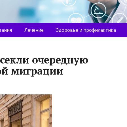
вания
Лечение
Здоровье и профилактика
есекли очередную
ой миграции