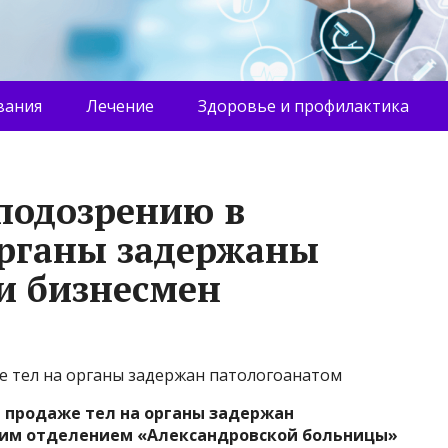
вания
Лечение
Здоровье и профилактика
 подозрению в
органы задержаны
и бизнесмен
е тел на органы задержан патологоанатом
в продаже тел на органы задержан
им отделением «Александровской больницы»