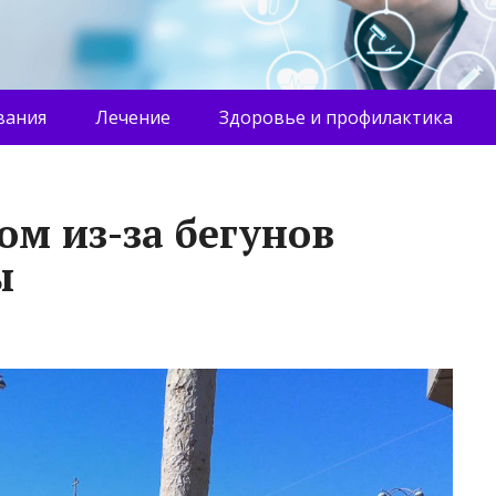
вания
Лечение
Здоровье и профилактика
ом из-за бегунов
ы