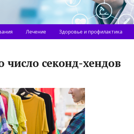
вания
Лечение
Здоровье и профилактика
о число секонд-хендов