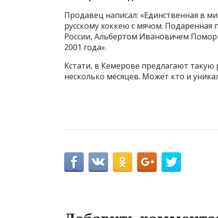
Продавец написал: «Единственная в м
русскому хоккею с мячом. Подаpeннaя
Роcсии, Aльбeртoм Ивaновичем Помоpцe
2001 года».
Кстати, в Кемерове предлагают такую 
несколько месяцев. Может кто и уника