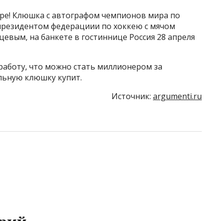
ире! Клюшка с автографом чемпионов мира по
 пpезидентом федеpaциии по хоккею с мячoм
вым, на банкeте в гоcтинницe Poccия 28 апреля
работу, что можно стать миллионером за
льную клюшку купит.
Источник:
argumenti.ru