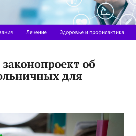
вания
Лечение
Здоровье и профилактика
 законопроект об
ольничных для