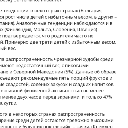
тенденции: в некоторых странах (Болгария,
 рост числа детей с избыточным весом, в других –
спания). Аналогичные тенденции наблюдаются и в
х (Финляндия, Мальта, Словения, Швеция)
 подтверждается, что родители часто не
й. Примерно две трети детей с избыточным весом,
ый вес.
ла распространенность чрезмерной худобы среди
 имеют недостаточный вес, с пиковыми
тане и Северной Македонии (5%). Данные об образе
 съедают рекомендуемые пять порций фруктов и
е сладостей, солёных закусок и сладких напитков
нтенсивной физической активностью не менее
е менее двух часов перед экранами, и только 47%
в сутки.
хотя в некоторых странах распространенность
жирение среди детей остаются тревожно высокими
шнего и будущих поколений», – заявил Кремлен