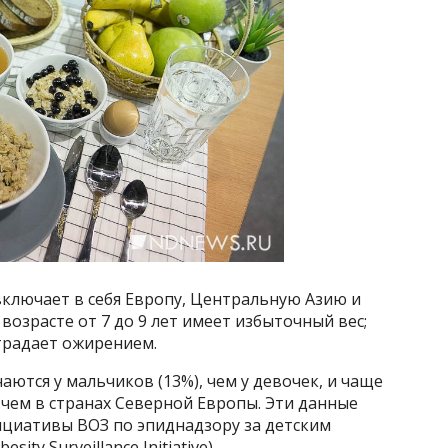
включает в себя Европу, Центральную Азию и
озрасте от 7 до 9 лет имеет избыточный вес;
традает ожирением.
ются у мальчиков (13%), чем у девочек, и чаще
чем в странах Северной Европы. Эти данные
ициативы ВОЗ по эпиднадзору за детским
ty Surveillance Initiative).