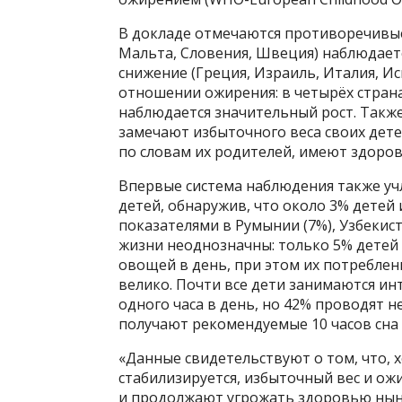
В докладе отмечаются противоречивые 
Мальта, Словения, Швеция) наблюдается
снижение (Греция, Израиль, Италия, И
отношении ожирения: в четырёх страна
наблюдается значительный рост. Также
замечают избыточного веса своих дете
по словам их родителей, имеют здоров
Впервые система наблюдения также уч
детей, обнаружив, что около 3% детей
показателями в Румынии (7%), Узбекис
жизни неоднозначны: только 5% детей
овощей в день, при этом их потреблени
велико. Почти все дети занимаются и
одного часа в день, но 42% проводят н
получают рекомендуемые 10 часов сна 
«Данные свидетельствуют о том, что, 
стабилизируется, избыточный вес и о
и продолжают угрожать здоровью ныне