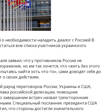
и о необходимости наладить диалог с Россией В
таться вне списка участников украинского
ля заявил, что у противников России не
оражение, но им так хочется, что «жить без этого
«пытаясь найти хоть что-то», сами доводят себя до
 о своих действиях.
й раунд переговоров России, Украины и США,
лава российской делегации, помощник
о завершении встреч назвал трехсторонние
вными. Специальный посланник президента США
тил, что стороны достигли значительного