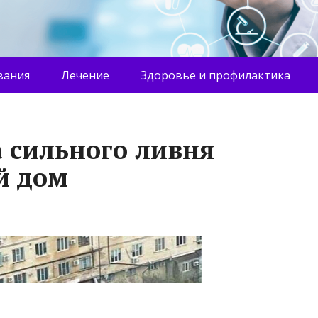
вания
Лечение
Здоровье и профилактика
а сильного ливня
й дом