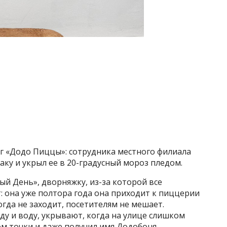
уг «Додо Пиццы»: сотрудника местного филиала
баку и укрыл ее в 20-градусный мороз пледом.
й День», дворняжку, из-за которой все
 она уже полтора года она приходит к пиццерии
гда не заходит, посетителям не мешает.
ду и воду, укрывают, когда на улице слишком
ом точки и даже получил имя Додобоня.