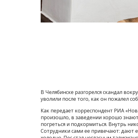
В Челябинске разгорелся скандал вокр
уволили после того, как он пожалел со
Как передает корреспондент РИА «Новы
произошло, в заведении хорошо знают:
погреться и подкормиться. Внутрь нико
Сотрудники сами ее привечают: дают е
холодно. Пес стал негласным талисман