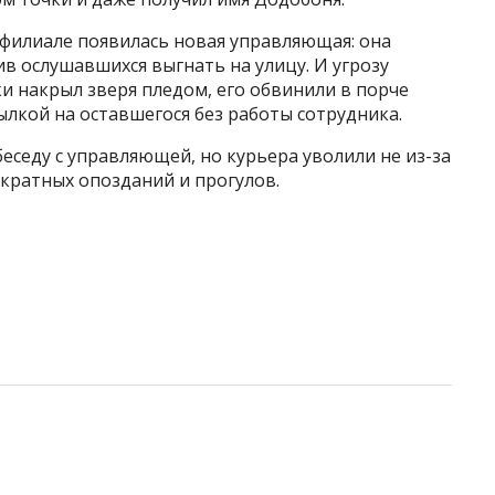
в филиале появилась новая управляющая: она
ив ослушавшихся выгнать на улицу. И угрозу
ки накрыл зверя пледом, его обвинили в порче
ылкой на оставшегося без работы сотрудника.
еседу с управляющей, но курьера уволили не из-за
ократных опозданий и прогулов.