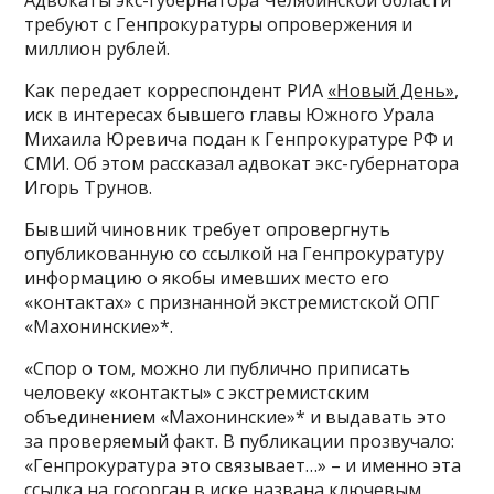
Адвокаты экс-губернатора Челябинской области
требуют с Генпрокуратуры опровержения и
миллион рублей.
Как передает корреспондент РИА
«Новый День»
,
иск в интересах бывшего главы Южного Урала
Михаила Юревича подан к Генпрокуратуре РФ и
СМИ. Об этом рассказал адвокат экс-губернатора
Игорь Трунов.
Бывший чиновник требует опровергнуть
опубликованную со ссылкой на Генпрокуратуру
информацию о якобы имевших место его
«контактах» с признанной экстремистской ОПГ
«Махонинские»*.
«Спор о том, можно ли публично приписать
человеку «контакты» с экстремистским
объединением «Махонинские»* и выдавать это
за проверяемый факт. В публикации прозвучало:
«Генпрокуратура это связывает…» – и именно эта
ссылка на госорган в иске названа ключевым