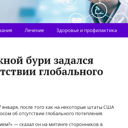
вания
Лечение
Здоровье и профилактика
жной бури задался
утствии глобального
 января, после того как на некоторые штаты США
росом об отсутствии глобального потепления.
ием?» — сказал он на митинге сторонников в