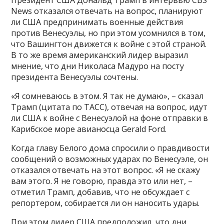
Президент США Дональд Трамп в интервью CBS
News отказался отвечать на вопрос, планируют
ли США предпринимать военные действия
против Венесуэлы, но при этом усомнился в том,
что Вашингтон движется к войне с этой страной.
В то же время американский лидер выразил
мнение, что дни Николаса Мадуро на посту
президента Венесуэлы сочтены.
«Я сомневаюсь в этом. Я так не думаю», – сказал
Трамп (цитата по ТАСС), отвечая на вопрос, идут
ли США к войне с Венесуэлой на фоне отправки в
Карибское море авианосца Gerald Ford.
Когда главу Белого дома спросили о правдивости
сообщений о возможных ударах по Венесуэле, он
отказался отвечать на этот вопрос. «Я не скажу
вам этого. Я не говорю, правда это или нет, –
отметил Трамп, добавив, что не обсуждает с
репортером, собирается ли он наносить удары.
При этом лидер США предположил, что дни