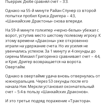
Пьеррик Дюбе сравнял счет – 3:3.
Однако на 55-й минуте Райан Спунер со второй
попытки пробил Криса Дригера – 4:3,
«Шанхайские Драктоны» снова впереди.
На 59-й минуте голкипер «черно-белых» убежал с
ворот, уступив место шестому полевому игроку. К
этому времени «Драконы» уже откровенно
играли на удержание счета. Но их усилия не
увенчались успехом. За 1 минуту и 4 секунды до
сирены Михаил Григоренко сравнивает счет – 4:4,
и Крис Дригер возвращается на ворота.
Овертайм.
Однако в овертайме удача вновь отвернулась от
южноуральцев. Через 53 секунды после его
начала Ник Меркли установил окончательный
счет – 5:4 в пользу «Шанхайских Драконов».
И это третье подряд поражение «Трактора».