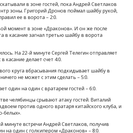
аскатывали в зоне гостей, пока Андрей Светлаков
центр зоны. Григорий Дронов поймал шайбу рукой,
равил ее в ворота – 2:0.
ой момент в зоне «Драконов». И он же после
а в касание загнал третью шайбу в ворота
ось. На 22-й минуте Сергей Телегин отправляет
в касание делает счет 4:0.
авого круга вбрасывания подкидывает шайбу в
ичего не может с этим сделать – 5:0.
ет один на один с вратарем гостей – 6:0.
тве челябинцы срывают атаку гостей. Виталий
двоем против одного вратаря китайского клуба, и
о-белых».
3-й минуте встречи Андрей Светлаков, получив
н на один с голкипером «Драконов» – 8:0.