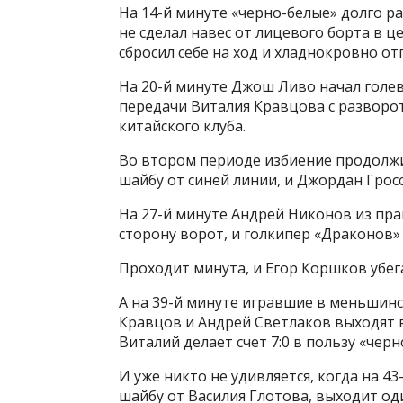
На 14-й минуте «черно-белые» долго р
не сделал навес от лицевого борта в 
сбросил себе на ход и хладнокровно отп
На 20-й минуте Джош Ливо начал голев
передачи Виталия Кравцова с разворот
китайского клуба.
Во втором периоде избиение продолжил
шайбу от синей линии, и Джордан Гросс 
На 27-й минуте Андрей Никонов из пр
сторону ворот, и голкипер «Драконов» н
Проходит минута, и Егор Коршков убега
А на 39-й минуте игравшие в меньшинс
Кравцов и Андрей Светлаков выходят в
Виталий делает счет 7:0 в пользу «черн
И уже никто не удивляется, когда на 4
шайбу от Василия Глотова, выходит оди