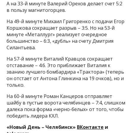
А на 33-й минуте Валерий Орехов делает счет 5:2
в пользу магнитогорцев.
На 49-й минуте Михаил Григоренко с подачи Егор
Коршкова сокращает разрыв – 3:5. Но на 53-й
минуте «Металлург» реализует очередное
большинство – 6:3, «дубль» на счету Дмитрия
Силантьева.
На 57-й минуте Виталий Кравцов сокращает
отставание – 4:6. Это приближает Виталия к
званию лучшего бомбардира «Трактора» (теперь
он отстает от Антона Глинкина на 19 очков), но и
только.
На 60-й минуте Роман Канцеров отправляет
шайбу в пустые ворота челябинцев – 7:4, слишком
далека пока форма «черно-белых» от того, чтобы
победить лидера КХЛ.
«Новый День – Челябинск»
ВКонтакте
и