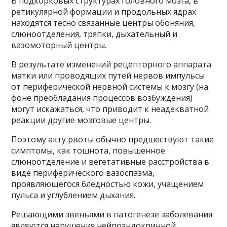
В подкорковых структурах головного мозга, в
ретикулярной формации и продольных ядрах
находятся тесно связанные центры обоняния,
слюноотделения, тряпки, дыхательный и
вазомоторный центры.
В результате изменений рецепторного аппарата
матки или проводящих путей нервов импульсы
от периферической нервной системы к мозгу (на
фоне преобладания процессов возбуждения)
могут искажаться, что приводит к неадекватной
реакции другие мозговые центры.
Поэтому акту рвоты обычно предшествуют такие
симптомы, как тошнота, повышенное
слюноотделение и вегетативные расстройства в
виде периферического вазоспазма,
проявляющегося бледностью кожи, учащением
пульса и углублением дыхания.
Решающими звеньями в патогенезе заболевания
являются нарушения нейроэндокринной