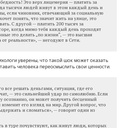
 бедность! Это верх лицемерия — платить за
да тысячи людей живут в этом каждый день и
ны, если чиновник, отвечающий за социальную
очет понять, что значит жить на улице, это
ать. С другой — платить 200 тысяч за
соре, когда мимо тебя каждый день проходят
ные это делать „по жизни“, — это высшая
 от реальности», — негодуют в Сети.
ихологи уверены, что такой шок может оказать
тавить человека переосмыслить свои ценности.
о все решать деньгами, ситуация, где его
чат, — это сильнейший удар по самолюбию. Если
у осознанно, он может получить бесценный
 изменит его взгляд на мир. Другой вопрос, что
ыдержать и сломаться», — говорит один из
ть в туре почувствуют, как живут люди, которых