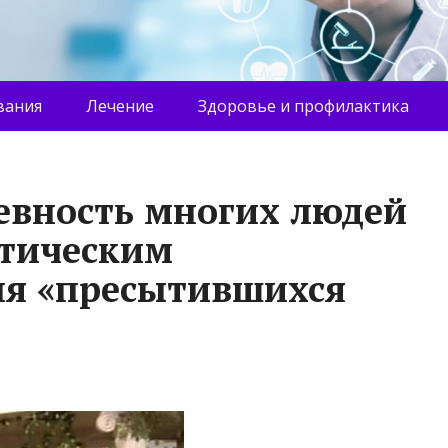
вания
Лечение
Здоровье и профилактика
евность многих людей
отическим
ля «пресытившихся