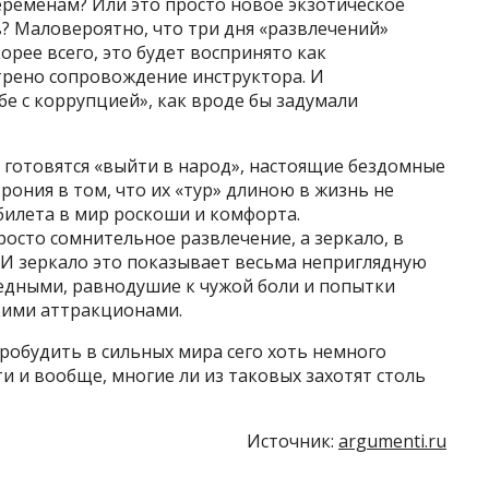
еременам? Или это просто новое экзотическое
? Маловероятно, что три дня «развлечений»
орее всего, это будет воспринято как
трено сопровождение инструктора. И
бе с коррупцией», как вроде бы задумали
 готовятся «выйти в народ», настоящие бездомные
ония в том, что их «тур» длиною в жизнь не
о билета в мир роскоши и комфорта.
росто сомнительное развлечение, а зеркало, в
 И зеркало это показывает весьма неприглядную
бедными, равнодушие к чужой боли и попытки
скими аттракционами.
робудить в сильных мира сего хоть немного
 и вообще, многие ли из таковых захотят столь
Источник:
argumenti.ru