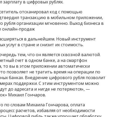
л зарплату в цифровых рублях.
сетитель отсканировал код с помощью
одтвердил транзакцию в мобильном приложении,
го рубля организации мгновенно. Выход бизнеса в
ке онлайн-продаж
асширяться в дальнейшем. Новый инструмент
 услуг в стране и снизит их стоимость.
чередь тем, что он является сквозной валютой.
четный счет в одном банке, а на смартфон
а, то вы в этом приложении автоматически
Это позволяет не тратить время на операции по
азных банках. Внедрение цифрового рубля позволит
 мерах поддержки. С этим инструментом можно
дут до адресата и нигде не потеряются», —
ок» Михаил Гончаров.
 то по словам Михаила Гончарова, оплата
роцесс расчетов, избавляя от необходимости
рты. Цифровой рубль также упрощает обработку