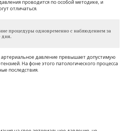
авления проводится по особой методике, и
гут отличаться.
ние процедуры одновременно с наблюдением за
 дня.
м артериальное давление превышает допустимую
тензией. На фоне этого патологического процесса
ые последствия.
ния на свое артериальное давление, не