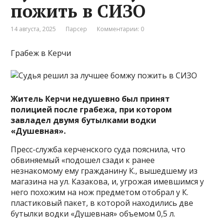
пожить в СИЗО
14 августа, 2025
Парсер
Комментарии: 0
Грабеж в Керчи
Житель Керчи недушевно был принят
полицией после грабежа, при котором
завладел двумя бутылками водки
«Душевная».
Пресс-служба керченского суда пояснила, что
обвиняемый «подошел сзади к ранее
незнакомому ему гражданину К., вышедшему из
магазина на ул. Казакова, и, угрожая имевшимся у
него похожим на нож предметом отобрал у К.
пластиковый пакет, в которой находились две
бутылки водки «Душевная» объемом 0,5 л.