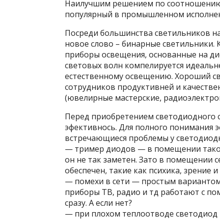
Наилучшим решением по соотношению 
популярный в промышленном исполне
Посреди большинства светильников на
новое слово – бинарные светильники.
приборы освещения, основанные на дио
световых волн компелируется идеальн
естественному освещению. Хороший св
сотрудников продуктивней и качестве
(ювелирные мастерские, радиоэлектрон
Перед приобретением светодиодного с
эфективнось. Для полного понимания э
встречающиеся проблемы у светодиод
— тример диодов — в помещении такой
он не так заметен. Зато в помещении
обеспечен, такие как психика, зрение и
— помехи в сети — простым вариантом
приборы ТВ, радио и тд работают с по
сразу. А если нет?
— при плохом теплоотводе светодиод 