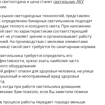
светоотдача и цена станет
светильник ДКУ
нии.
 рынке светодиодных технологий, представлен
 К определению бинарных светильников подходят
дах теплого и холодного света. При наложении
ей свет по характеристикам соответствующий
ет не утомляет зрение и организовывает работу
нней. На производствах с мелкими элементами
ика) такой свет требуется по санитарным нормам.
ветильника требуется определить его
фективности, нужно знать наиболее часто
ного оборудования:
 дефект опасен для здоровья человека, на улице
 серьезный и непоправимый вред здоровья
 тд
, когда при работе светильника домашние
мехами. Вам повезло, если Вы заметили помехи
в процессе работы передает гораздо меньше