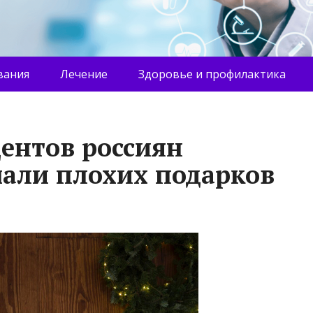
вания
Лечение
Здоровье и профилактика
центов россиян
чали плохих подарков