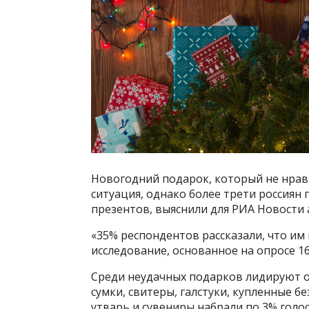
Новогодний подарок, который не нрави
ситуация, однако более трети россиян 
презентов, выяснили для РИА Новости 
«35% респондентов рассказали, что им
исследование, основанное на опросе 1
Среди неудачных подарков лидируют од
сумки, свитеры, галстуки, купленные б
утварь и сувениры набрали по 3% голос