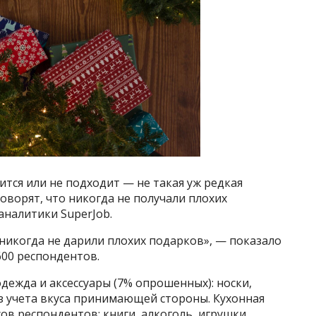
тся или не подходит — не такая уж редкая
говорят, что никогда не получали плохих
аналитики SuperJob.
 никогда не дарили плохих подарков», — показало
600 респондентов.
ежда и аксессуары (7% опрошенных): носки,
ез учета вкуса принимающей стороны. Кухонная
ов респондентов; книги, алкоголь, игрушки,