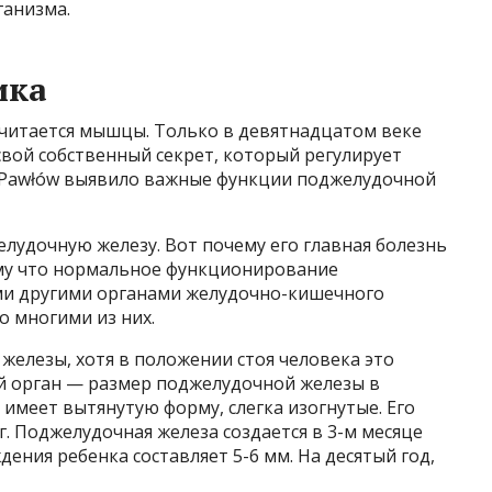
ганизма.
ика
считается мышцы. Только в девятнадцатом веке
свой собственный секрет, который регулирует
 Pawłów выявило важные функции поджелудочной
лудочную железу. Вот почему его главная болезнь
ому что нормальное функционирование
ми другими органами желудочно-кишечного
о многими из них.
железы, хотя в положении стоя человека это
й орган — размер поджелудочной железы в
н имеет вытянутую форму, слегка изогнутые. Его
 г. Поджелудочная железа создается в 3-м месяце
ения ребенка составляет 5-6 мм. На десятый год,