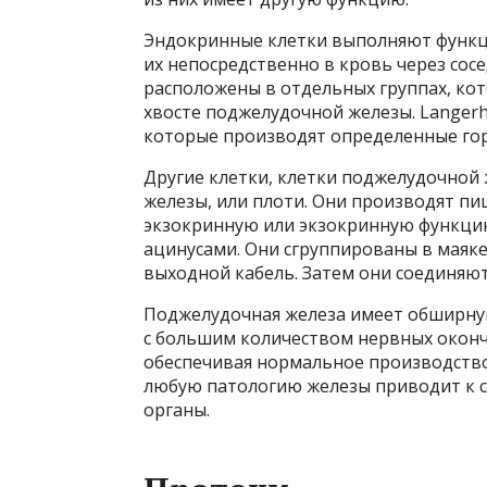
Эндокринные клетки выполняют функц
их непосредственно в кровь через сос
расположены в отдельных группах, кот
хвосте поджелудочной железы. Langerh
которые производят определенные горм
Другие клетки, клетки поджелудочной
железы, или плоти. Они производят п
экзокринную или экзокринную функцию
ацинусами. Они сгруппированы в маяке
выходной кабель. Затем они соединяют
Поджелудочная железа имеет обширную
с большим количеством нервных оконч
обеспечивая нормальное производство
любую патологию железы приводит к си
органы.