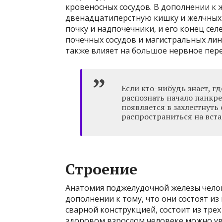
кровеносных сосудов. В дополнении к 
двенадцатиперстную кишку и желчных п
почку и надпочечники, и его конец сел
почечных сосудов и магистральных лини
также влияет на большое нервное пер
Если кто-нибудь знает, г
распознать начало панкре
появляется в захлестнуть 
распространиться на вста
Строение
Анатомия поджелудочной железы челове
дополнении к тому, что они состоят из
сварной конструкцией, состоит из трех
здоровом взрослом человеке можно ув