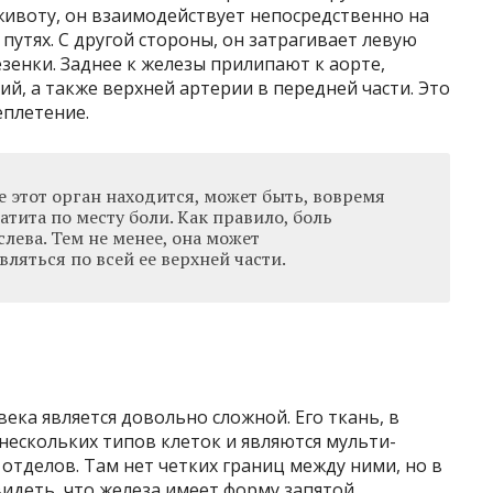
животу, он взаимодействует непосредственно на
утях. С другой стороны, он затрагивает левую
езенки. Заднее к железы прилипают к аорте,
й, а также верхней артерии в передней части. Это
еплетение.
де этот орган находится, может быть, вовремя
атита по месту боли. Как правило, боль
слева. Тем не менее, она может
вляться по всей ее верхней части.
ка является довольно сложной. Его ткань, в
 нескольких типов клеток и являются мульти-
 отделов. Там нет четких границ между ними, но в
идеть, что железа имеет форму запятой,