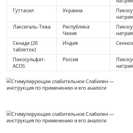
натрия
Гуттасил
Украина
Пикос
натрия
Лаксигаль-Тева
Республика
Пикос
Чехия
натрия
Сенаде (20
Индия
Сенноз
таблеток)
Пикосульфат-
Россия
Пикос
ACOS
натрия