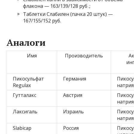
флакона — 163/139/128 руб .;
Таблетки Слабилен (пачка 20 штук) —
167/155/152 руб.
Аналоги
Имя
Производитель
А
ин
Пикосульфат
Германия
Пикос
Regulax
натрия
Гутталакс
Австрия
Пикос
натрия
Лаксигаль
Израиль
Пикос
натрия
Slabicap
Россия
Пикос