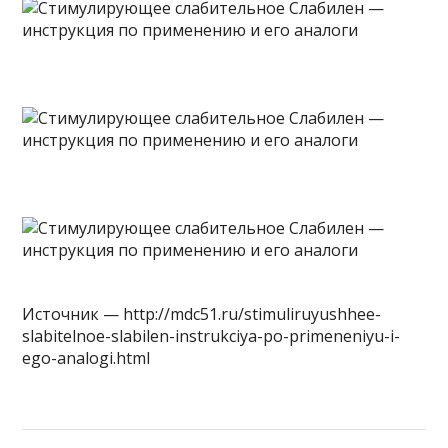
Источник — http://mdc51.ru/stimuliruyushhee-
slabitelnoe-slabilen-instrukciya-po-primeneniyu-i-
ego-analogi.html