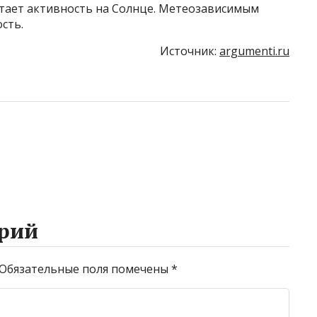
стает активность на Солнце. Метеозависимым
сть.
Источник:
argumenti.ru
рий
Обязательные поля помечены
*