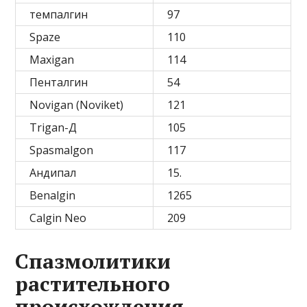
темпалгин
97
Spaze
110
Maxigan
114
Пенталгин
54
Novigan (Noviket)
121
Trigan-Д
105
Spasmalgon
117
Андипал
15.
Benalgin
1265
Calgin Neo
209
Спазмолитики
растительного
происхождения