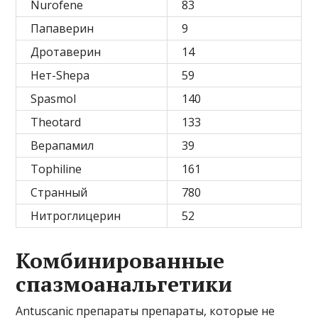
Nurofene
83
Папаверин
9
Дротаверин
14
Нет-Shepa
59
Spasmol
140
Theotard
133
Верапамил
39
Tophiline
161
Странный
780
Нитроглицерин
52
Комбинированные
спазмоанальгетики
Antuscanic препараты препараты, которые не