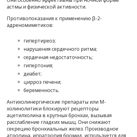
Они особенно эффективны при ночной форме
астмы и физической активности.
Противопоказания к применению β-2-
адреномиметиков:
гипертиреоз;
нарушения сердечного ритма;
сердечная недостаточность;
гипертония;
диабет;
цирроз печени;
беременность.
Антихолинергические препараты или М-
холинолитики блокируют рецепторы
ацетилхолина в крупных бронхах, вызывая
расслабление гладких мышц. Они снижают
секрецию бронхиальных желез. Производное
атропина, ипратропия бромид, используется для