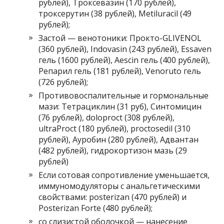
рублей), Троксевазин (170 рублей),
троксерутин (38 рублей), Metiluracil (49
рублей);
Застой — венотоники: Прокто-GLIVENOL
(360 рублей), Indovasin (243 рублей), Essaven
гель (1600 рублей), Aescin гель (400 рублей),
Репарил гель (181 рублей), Venoruto гель
(726 рублей);
Противовоспалительные и гормональные
мази: Тетрациклин (31 руб), Синтомицин
(76 рублей), doloproct (308 рублей),
ultraProct (180 рублей), proctosedil (310
рублей), Ауробин (280 рублей), Адвантан
(482 рублей), гидрокортизон мазь (29
рублей)
Если сотовая сопротивление уменьшается,
иммуномодуляторы с анальгетическими
свойствами: posterizan (470 рублей) и
Posterizan Forte (480 рублей);
со слизистой оболочкой — нанесение