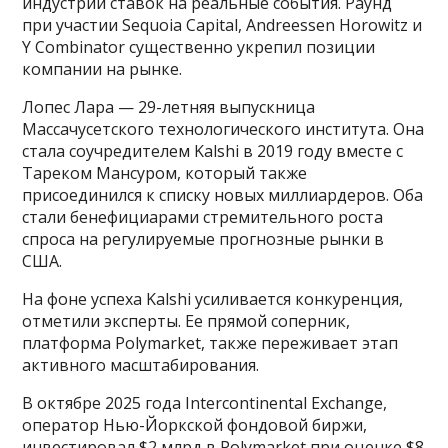
индустрии ставок на реальные события. Раунд
при участии Sequoia Capital, Andreessen Horowitz и
Y Combinator существенно укрепил позиции
компании на рынке.
Лопес Лара — 29-летняя выпускница
Массачусетского технологического института. Она
стала соучредителем Kalshi в 2019 году вместе с
Тареком Мансуром, который также
присоединился к списку новых миллиардеров. Оба
стали бенефициарами стремительного роста
спроса на регулируемые прогнозные рынки в
США.
На фоне успеха Kalshi усиливается конкуренция,
отметили эксперты. Ее прямой соперник,
платформа Polymarket, также переживает этап
активного масштабирования.
В октябре 2025 года Intercontinental Exchange,
оператор Нью-Йоркской фондовой биржи,
инвестировал $2 млрд в Polymarket при оценке $8