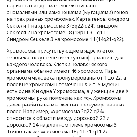
варианта синдрома Секкеля связаны с
аномалиями или изменениями (мутациями) генов
на трех разных хромосомах. Карта генов: синдром
Секкеля 1 на хромосоме 3 (3q22-q24); синдром
Секкеля 2 на хромосоме 18 (18p11.31-q11);
Синдром Секкеля 3 на хромосоме 14 (14q21-q22).
Хромосомы, присутствующие в ядре клеток
человека, несут генетическую информацию для
каждого человека. Клетки человеческого
организма обычно имеют 46 хромосом. Пары
хромосом человека пронумерованы от 1 до 22, а
половые хромосомы помечены X и Y. У мужчин
есть одна X и одна Y хромосома, а у женщин две X
хромосомы. рука помечена как «q». Хромосомы
далее разбиты на множество пронумерованных
полос. Например, «хромосома 3q22-q24»
относится к области между дорожкой 22 и
дорожкой 24 на длинном плече хромосомы 3.
Точно так же «хромосома 18p11.31-q11.2»