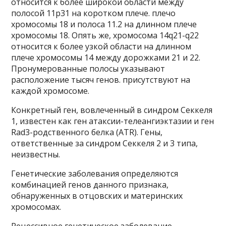
относится к более широкой области между
полосой 11p31 на коротком плече. плечо
хромосомы 18 и полоса 11.2 на длинном плече
хромосомы 18. Опять же, хромосома 14q21-q22
относится к более узкой области на длинном
плече хромосомы 14 между дорожками 21 и 22.
Пронумерованные полосы указывают
расположение тысяч генов. присутствуют на
каждой хромосоме.
Конкретный ген, вовлеченный в синдром Секкеля
1, известен как ген атаксии-телеангиэктазии и ген
Rad3-родственного белка (ATR). Гены,
ответственные за синдром Секкеля 2 и 3 типа,
неизвестны.
Генетические заболевания определяются
комбинацией генов данного признака,
обнаруженных в отцовских и материнских
хромосомах.