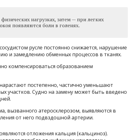
физических нагрузках, затем — при легких
покоя появляются боли в голенях.
сосудистом русле постоянно снижается, нарушение
ию и замедлению обменных процессов в тканях.
чно компенсироваться образованием
 нарастают постепенно, частично уменьшают
ых участков. Судно на замену может быть введено
дней.
а, вызванного атеросклерозом, выявляются в
вления от него подвздошной артерии.
появляются отложения кальция (кальциноз).