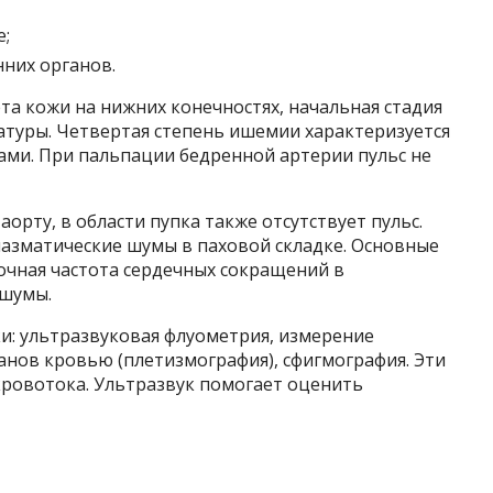
;
нних органов.
а кожи на нижних конечностях, начальная стадия
туры. Четвертая степень ишемии характеризуется
ами. При пальпации бедренной артерии пульс не
орту, в области пупка также отсутствует пульс.
пазматические шумы в паховой складке. Основные
очная частота сердечных сокращений в
 шумы.
: ультразвуковая флуометрия, измерение
анов кровью (плетизмография), сфигмография. Эти
ровотока. Ультразвук помогает оценить