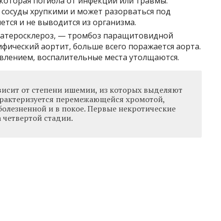
 которая погибла от инфекции или травмы.
 сосуды хрупкими и может разорваться под
ется и не выводится из организма.
 атеросклероз, — тромбоз паращитовидной
ифический аортит, больше всего поражается аорта.
влением, воспалительные места утолщаются.
висит от степени ишемии, из которых выделяют
характеризуется перемежающейся хромотой,
болезненной и в покое. Первые некротические
 четвертой стадии.