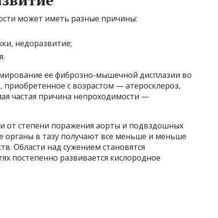
азвитие
ости может иметь разные причины:
ки, недоразвитие;
я.
мирование ее фиброзно-мышечной дисплазии во
, приобретенное с возрастом — атеросклероз,
мая частая причина непроходимости —
ти от степени поражения аорты и подвздошных
е органы в тазу получают все меньше и меньше
тв. Области над сужением становятся
тях постепенно развивается кислородное