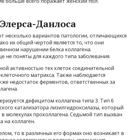
е больше всего поражает женский пол.
Элерса-Данлоса
т несколько вариантов патологии, отличающихся
ако их общей чертой является то, что они
твенном нарушении белка коллагена.
 не поняты для каждого типа заболевания.
нной активностью тех клеток соединительной
еклеточного матрикса. Также наблюдается
акже недостаток ферментов, ответственных за
лагена.
еризуется дефицитом коллагена типа 3. Тип 6
ского катализатора лизилгидроксилазы, который
 в молекулах проколлагена. Седьмой тип вызван
 на коллаген.
елом, то в различных его формах оно возникает в
аланса коллагеновых волокон, истончения