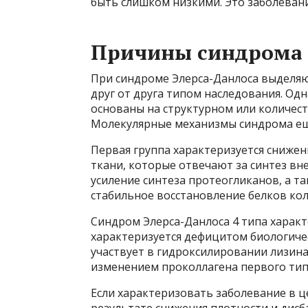
быть слишком низкими. Это заболевани
Причины синдрома 
При синдроме Элерса-Данлоса выделяю
друг от друга типом наследования. Одн
основаны на структурном или количес
Молекулярные механизмы синдрома еще
Первая группа характеризуется сниже
ткани, которые отвечают за синтез вн
усиление синтеза протеогликанов, а т
стабильное восстановление белков кол
Синдром Элерса-Данлоса 4 типа характ
характеризуется дефицитом биологиче
участвует в гидроксилировании лизина
изменением проколлагена первого типа
Если характеризовать заболевание в ц
результате снижения плотности и дисб