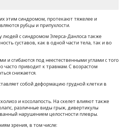
х этим синдромом, протекают тяжелее и
являются рубцы и припухлости.
у людей с синдромом Элерса-Данлоса также
сть суставов, как в одной части тела, так и во
ми и сгибаются под неестественными углами с того
то часто приводит к травмам. С возрастом
ться снижается.
ставляет собой деформацию грудной клетки в
сколиоз и косолапость. На скелет влияют также
олапс, различные виды грыж, дивертикулы
званный нарушением целостности плевры.
ям зрения, в том числе: