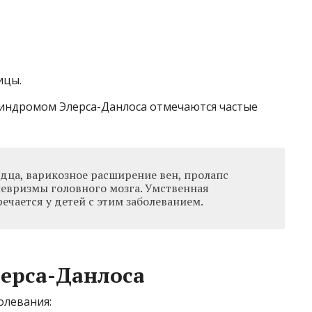
ицы.
 синдромом Элерса-Данлоса отмечаются частые
дца, варикозное расширение вен, пролапс
невризмы головного мозга. Умственная
ечается у детей с этим заболеванием.
ерса-Данлоса
олевания: