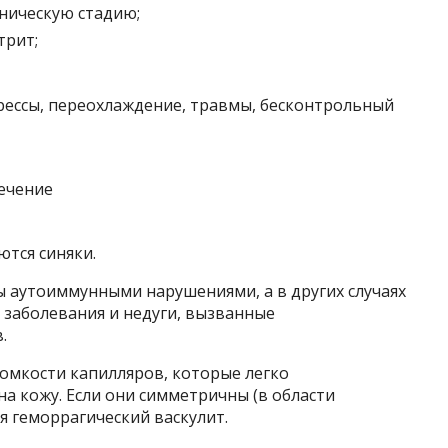
ническую стадию;
трит;
рессы, переохлаждение, травмы, бесконтрольный
ются синяки.
ы аутоиммунными нарушениями, а в других случаях
 заболевания и недуги, вызванные
.
омкости капилляров, которые легко
а кожу. Если они симметричны (в области
я геморрагический васкулит.