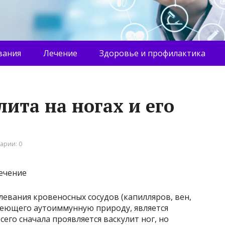
вания
Лечение
Здоровье и профилактика
ита на ногах и его
арии: 0
евания кровеносных сосудов (капилляров, вен,
меющего аутоиммунную природу, является
сего сначала проявляется васкулит ног, но