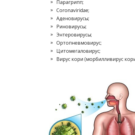
Парагрипп;
Coronaviridae;
Аденовирусы;
Риновирусы;
Энтеровирусы;
Ортопневмовирус;
Цитомегаловирус;
Вирус кори (морбилливирус кори