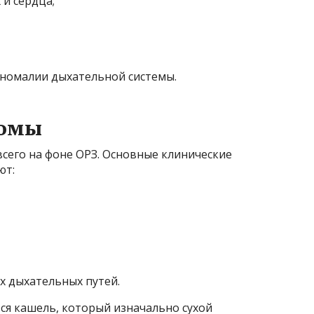
 и сердца;
номалии дыхательной системы.
томы
всего на фоне ОРЗ. Основные клинические
ют:
х дыхательных путей.
я кашель, который изначально сухой