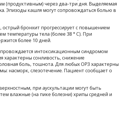
м (продуктивным) через два-три дня. Выделяемая
аха. Эпизоды кашля могут сопровождаться болью в
, острый бронхит прогрессирует с повышением
м температуры тела (более 38 ° C). При
ржится более 10 дней.
опровождается интоксикационным синдромом
ия характерны сонливость, снижение
оловная боль, тошнота. Для любых ОРЗ характерны
ы: насморк, слезотечение. Пациент сообщает о
верхностным, при аускультации могут быть
затем влажные (на пике болезни) хрипы средней и