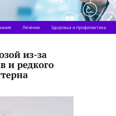
вания
Лечение
Здоровье и профилактика
озой из-за
в и редкого
ттерна