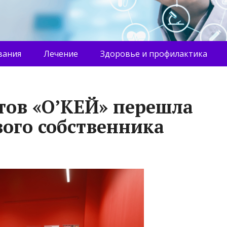
вания
Лечение
Здоровье и профилактика
тов «О’КЕЙ» перешла
вого собственника