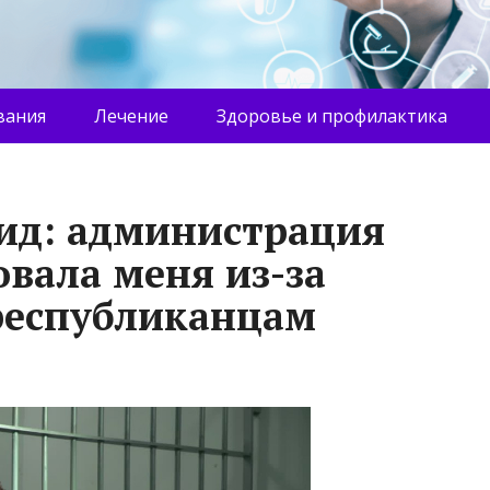
вания
Лечение
Здоровье и профилактика
ид: администрация
овала меня из-за
республиканцам