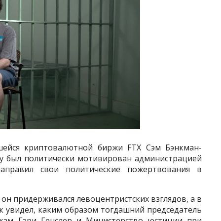
шейся криптовалютной биржи FTX Сэм Бэнкман-
оду был политически мотивирован администрацией
направил свои политические пожертвования в
 он придерживался левоцентристских взглядов, а в
ак увидел, каким образом тогдашний председатель
жам Гэри Генслер и Министерство юстиции при