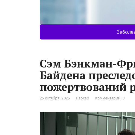
Заболе
Сэм Бэнкман-Фр
Байдена преслед
пожертвований 
25 октября, 2025
Парсер
Комментарии: 0