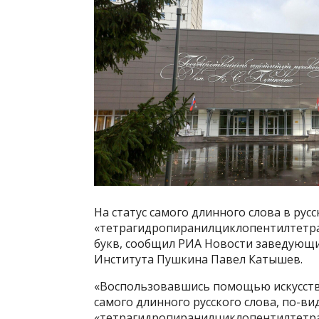
На статус самого длинного слова в ру
«тетрагидропиранилциклопентилтетра
букв, сообщил РИА Новости заведующи
Института Пушкина Павел Катышев.
«Воспользовавшись помощью искусстве
самого длинного русского слова, по-в
«тетрагидропиранилциклопентилтетра