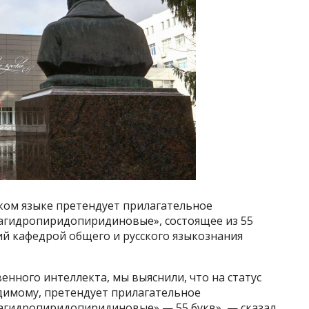
сском языке претендует прилагательное
гидропиридопиридиновые», состоящее из 55
й кафедрой общего и русского языкознания
нного интеллекта, мы выяснили, что на статус
идимому, претендует прилагательное
гидропиридопиридиновые» — 55 букв», — сказал