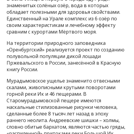
знаменитых солёных озёр, вода в которых
обладает полезными для здоровья свойствами.
Единственный на Урале комплекс из 6 озёр по
своим характеристикам и лечебному эффекту
сравним с курортами Мёртвого моря.
На территории природного заповедника
«Оренбургский» реализуется проект по созданию
полувольной популяции дикой лошади
Пржевальского в России, занесённой в Красную
книгу России.
Мурадымовское ущелье знаменито отвесными
скалами, живописными крутыми поворотами
горной реки Ик и 46 пещерами. В
Старомурадымовской пещере имеются
наскальные стилизованные рисунки человека,
сделанные более 8 тысяч лет назад в эпоху
раннего неолита. Андреевские шишки – холмы,
словно обитые бархатом, являются частью гряды,
«распиленной» притоками реки Большой Ик.