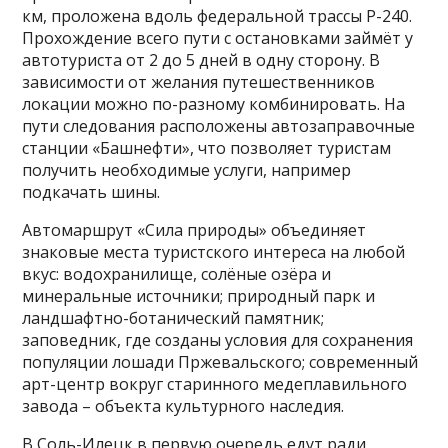
км, проложена вдоль федеральной трассы Р-240.
Прохождение всего пути с остановками займёт у
автотуриста от 2 до 5 дней в одну сторону. В
зависимости от желания путешественников
локации можно по-разному комбинировать. На
пути следования расположены автозаправочные
станции «Башнефти», что позволяет туристам
получить необходимые услуги, например
подкачать шины.
Автомаршрут «Сила природы» объединяет
знаковые места туристского интереса на любой
вкус: водохранилище, солёные озёра и
минеральные источники; природный парк и
ландшафтно-ботанический памятник;
заповедник, где созданы условия для сохранения
популяции лошади Пржевальского; современный
арт-центр вокруг старинного медеплавильного
завода – объекта культурного наследия.
В Соль-Илецк в первую очередь едут ради