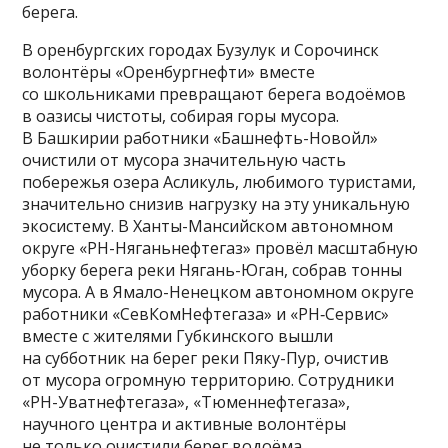
берега.
В оренбургских городах Бузулук и Сорочинск
волонтёры «Оренбургнефти» вместе
со школьниками превращают берега водоёмов
в оазисы чистоты, собирая горы мусора.
В Башкирии работники «Башнефть-Новойл»
очистили от мусора значительную часть
побережья озера Асликуль, любимого туристами,
значительно снизив нагрузку на эту уникальную
экосистему. В Ханты-Мансийском автономном
округе «РН-Няганьнефтегаз» провёл масштабную
уборку берега реки Нягань-Юган, собрав тонны
мусора. А в Ямало-Ненецком автономном округе
работники «СевКомНефтегаза» и «РН‑Сервис»
вместе с жителями Губкинского вышли
на субботник на берег реки Пяку-Пур, очистив
от мусора огромную территорию. Сотрудники
«РН-Уватнефтегаза», «Тюменнефтегаза»,
научного центра и активные волонтёры
не только очистили берег водоёма,