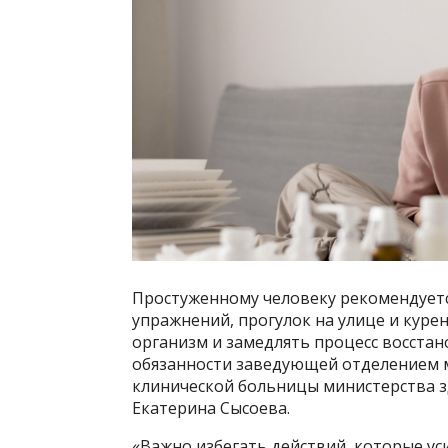
Простуженному человеку рекомендуетс
упражнений, прогулок на улице и курен
организм и замедлять процесс восста
обязанности заведующей отделением 
клинической больницы министерства 
Екатерина Сысоева.
«Важно избегать действий, которые ус