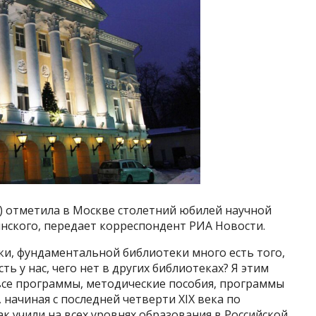
) отметила в Москве столетний юбилей научной
нского, передает корреспондент РИА Новости.
ки, фундаментальной библиотеки много есть того,
сть у нас, чего нет в других библиотеках? Я этим
ь все программы, методические пособия, программы
начиная с последней четверти XIX века по
к учили на всех уровнях образования в Российской