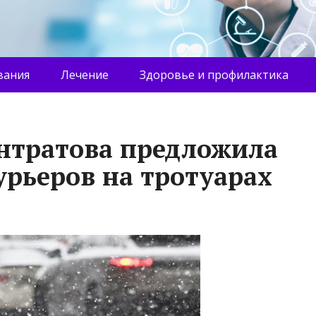
вания
Лечение
Здоровье и профилактика
нтратова предложила
урьеров на тротуарах