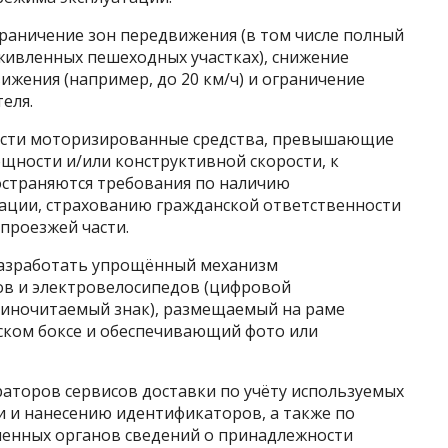
граничение зон передвижения (в том числе полный
живленных пешеходных участках), снижение
жения (например, до 20 км/ч) и ограничение
еля.
ести моторизированные средства, превышающие
щности и/или конструктивной скорости, к
остраняются требования по наличию
рации, страхованию гражданской ответственности
проезжей части.
разработать упрощённый механизм
ов и электровелосипедов (цифровой
шиночитаемый знак), размещаемый на раме
рском боксе и обеспечивающий фото или
раторов сервисов доставки по учёту используемых
и и нанесению идентификаторов, а также по
ченных органов сведений о принадлежности