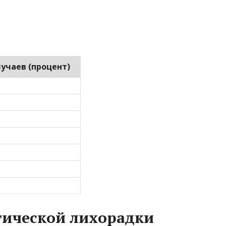
лучаев (процент)
тической лихорадки