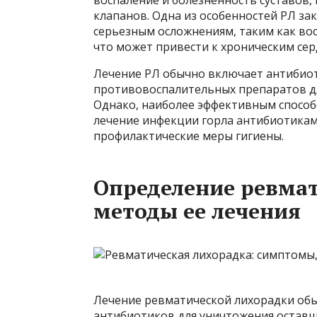
воспаление и болезненность суставов
клапанов. Одна из особенностей РЛ зак
серьезным осложнениям, таким как вос
что может привести к хроническим се
Лечение РЛ обычно включает антибиот
противовоспалительных препаратов дл
Однако, наиболее эффективным спосо
лечение инфекции горла антибиотикам
профилактические меры гигиены.
Определение ревмат
методы ее лечения
Лечение ревматической лихорадки обы
антибиотиков для уничтожения оставш