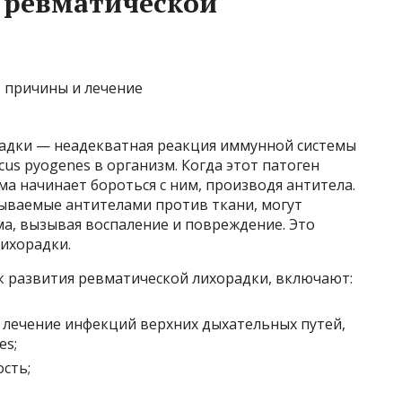
 ревматической
адки — неадекватная реакция иммунной системы
us pyogenes в организм. Когда этот патоген
ма начинает бороться с ним, производя антитела.
азываемые антителами против ткани, могут
а, вызывая воспаление и повреждение. Это
ихорадки.
к развития ревматической лихорадки, включают:
лечение инфекций верхних дыхательных путей,
es;
сть;