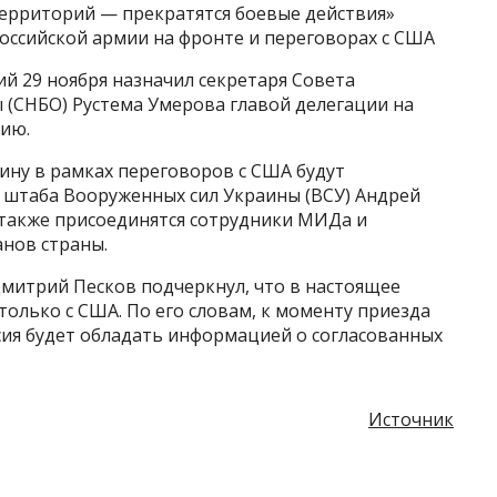
территорий — прекратятся боевые действия»
российской армии на фронте и переговорах с США
й 29 ноября назначил секретаря Совета
 (СНБО) Рустема Умерова главой делегации на
ию.
аину в рамках переговоров с США будут
 штаба Вооруженных сил Украины (ВСУ) Андрей
м также присоединятся сотрудники МИДа и
нов страны.
итрий Песков подчеркнул, что в настоящее
только с США. По его словам, к моменту приезда
сия будет обладать информацией о согласованных
Источник