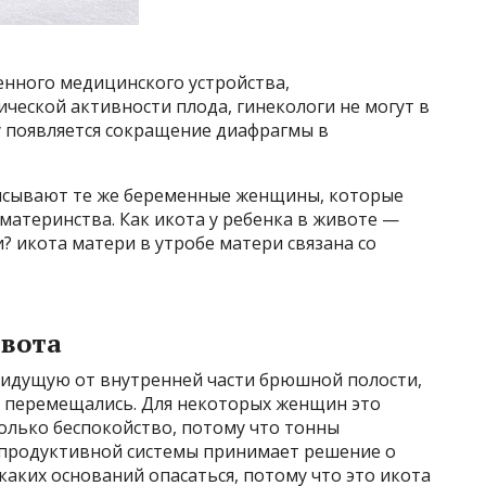
енного медицинского устройства,
ческой активности плода, гинекологи не могут в
у появляется сокращение диафрагмы в
писывают те же беременные женщины, которые
атеринства. Как икота у ребенка в животе —
? икота матери в утробе матери связана со
ивота
 идущую от внутренней части брюшной полости,
ы перемещались. Для некоторых женщин это
олько беспокойство, потому что тонны
продуктивной системы принимает решение о
каких оснований опасаться, потому что это икота