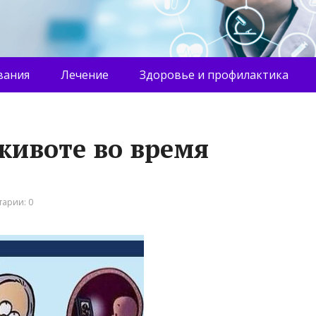
вания
Лечение
Здоровье и профилактика
животе во время
арии: 0