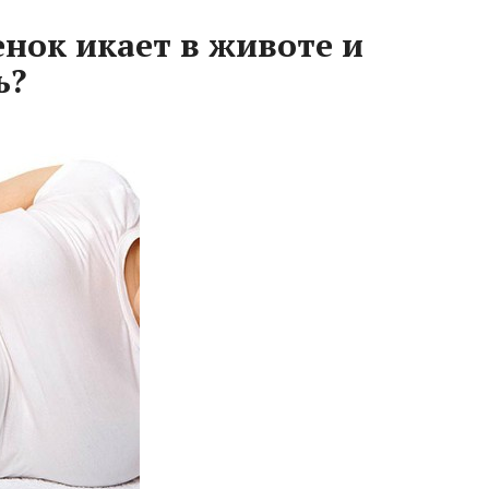
енок икает в животе и
ь?