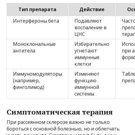
Тип препарата
Действие
Ос
Интерфероны бета
Подавляют
Част
воспаление в
преп
ЦНС
тера
Моноклональные
Избирательно
Испо
антитела
угнетают
при 
иммунные
форм
клетки
Иммуномодуляторы
Изменяют
Табл
(например,
функцию
преп
финголимод)
иммунной
системы
Симптоматическая терапия
При рассеянном склерозе важно не только
бороться с основной болезнью, но и облегчать