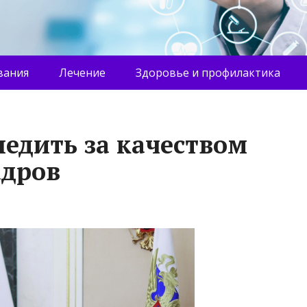
вания
Лечение
Здоровье и профилактика
ледить за качеством
адров