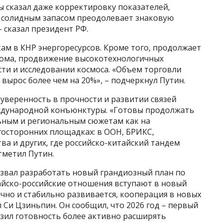
ы сказал даже корректировку показателей,
с солидным запасом преодолевает знаковую
 сказал президент РФ.
кам в КНР энергоресурсов. Кроме того, продолжает
тома, продвижение высокотехнологичных
ти и исследовании космоса. «Объем торговли
вырос более чем на 20%», – подчеркнул Путин.
 уверенность в прочности и развитии связей
еждународной конъюнктуры. «Готовы продолжать
ьным и региональным сюжетам как на
огосторонних площадках: в ООН, БРИКС,
а и других, где российско-китайский тандем
тметил Путин.
извал разработать новый грандиозный план по
йско-российские отношения вступают в новый
чно и стабильно развивается, кооперация в новых
л Си Цзиньпин. Он сообщил, что 2026 год – первый
разил готовность более активно расширять